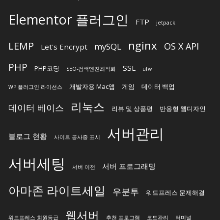
Elementor 플러그인
FTP
jetpack
nginx
LEMP
OS X API
mySQL
Let's Encrypt
PHP
SSL
PHP코딩
SEO-검색엔진최적화
ufw
개발자용 Mac앱
게임
데이터 백업
WP 플러그인 라이선스
리눅스
데이터 베이스
리뷰 및 상품평
반응형 웹디자인
서버관리
블로그 현황
사이트 공사중 표시
서버세팅
서버 프로그래밍
서버 이전
아마존 라이트세일
우분투
워드프레스 문제해결
웹서버
워드프레스 회원등급
추천 프로그램
코드관리
터미널