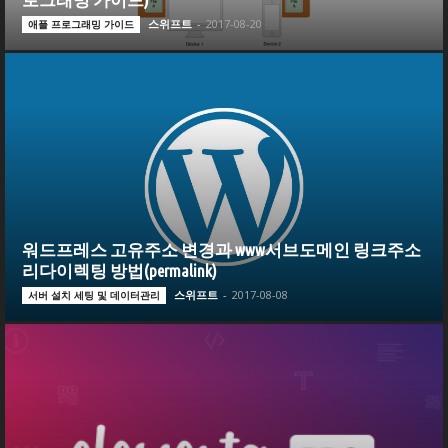
스위프트
-
2017-08-20
애플 프로그래밍 가이드
워드프레스 고유주소 변경과 www서브도메인 링크주소
리다이렉팅 방법(permalink)
스위프트
-
2017-08-08
서버 설치 세팅 및 데이터관리