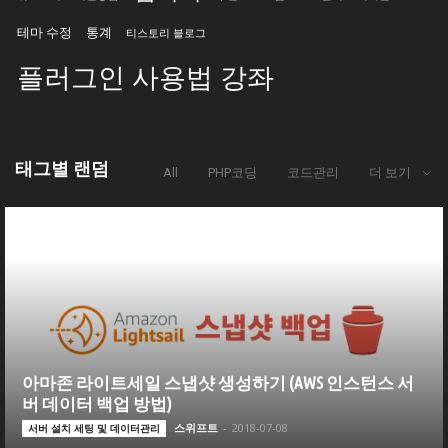
테마 수정
통계
티스토리 블로그
플러그인 사용법 강좌
태그별 랜덤
All
PHP코딩
코드관리
더 보기
아마존 라이트세일 스냅샷 생성하기 (AWS 인스턴스 서
버 데이터 백업 방법)
스위프트
-
2018-07-08
서버 설치 세팅 및 데이터관리