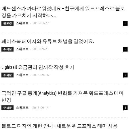
애드센스가 까다로워졌네요 – 친구에게 워드프레스로 블로
깅을 가르치기 시작하다…
스위프트
-
2019-01-27
블로깅
6
페이스북 페이지와 유튜브 채널을 열었어요.
스위프트
-
2018-09-23
주석문
6
Lightsail 요금관리 연재작 작성 후기
스위프트
-
2018-09-16
주석문
2
극적인 구글 통계(Analytics) 변화를 가져온 워드프레스 테마
변경
스위프트
-
2018-09-14
주석문
1
블로그 디자인 개편 안내 – 새로운 워드프레스 테마 사용