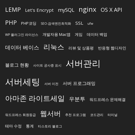
nginx
LEMP
OS X API
mySQL
Let's Encrypt
PHP
SSL
PHP코딩
SEO-검색엔진최적화
ufw
개발자용 Mac앱
게임
데이터 백업
WP 플러그인 라이선스
리눅스
데이터 베이스
리뷰 및 상품평
반응형 웹디자인
서버관리
블로그 현황
사이트 공사중 표시
서버세팅
서버 프로그래밍
서버 이전
아마존 라이트세일
우분투
워드프레스 문제해결
웹서버
워드프레스 회원등급
추천 프로그램
코드관리
터미널
테마 수정
통계
티스토리 블로그