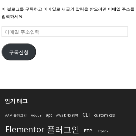
이 블로그를 구독하고 이메일로 새글의 알림을 받으려면 이메일 주소를
입력하세요
이
메
일
구독신청
주
소
입
력
인기 태그
CLI
apt
custom css
AAM 플러그인
Adobe
AWS DNS 영역
Elementor 플러그인
FTP
jetpack