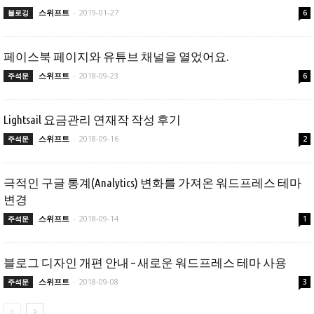
스위프트
-
2019-01-27
블로깅
6
페이스북 페이지와 유튜브 채널을 열었어요.
스위프트
-
2018-09-23
주석문
6
Lightsail 요금관리 연재작 작성 후기
스위프트
-
2018-09-16
주석문
2
극적인 구글 통계(Analytics) 변화를 가져온 워드프레스 테마
변경
스위프트
-
2018-09-14
주석문
1
블로그 디자인 개편 안내 – 새로운 워드프레스 테마 사용
스위프트
-
2018-09-08
주석문
3