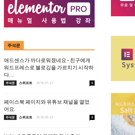
주석문
애드센스가 까다로워졌네요 – 친구에게
워드프레스로 블로깅을 가르치기 시작하
다…
스위프트
-
2019-01-27
주석문
6
페이스북 페이지와 유튜브 채널을 열었
어요.
스위프트
-
2018-09-23
주석문
6