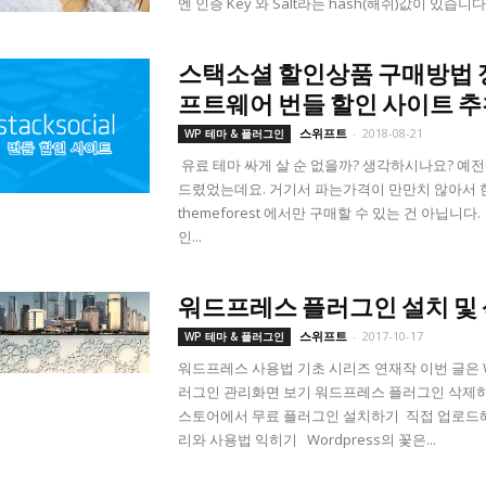
엔 인증 Key 와 Salt라는 hash(해쉬)값이 있습니다(Authe
스택소셜 할인상품 구매방법 정
프트웨어 번들 할인 사이트 
스위프트
-
2018-08-21
WP 테마 & 플러그인
유료 테마 싸게 살 순 없을까? 생각하시나요? 예전
드렸었는데요. 거기서 파는가격이 만만치 않아서 
themeforest 에서만 구매할 수 있는 건 아닙니
인...
워드프레스 플러그인 설치 및 삭제
스위프트
-
2017-10-17
WP 테마 & 플러그인
워드프레스 사용법 기초 시리즈 연재작 이번 글은 Wo
러그인 관리화면 보기 워드프레스 플러그인 삭제하기
스토어에서 무료 플러그인 설치하기 직접 업로드해
리와 사용법 익히기 Wordpress의 꽃은...