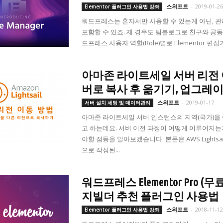
스위프트
-
2019-01-2
Elementor 플러그인 사용법 강좌
워드프레스는 혼자서만 사용할 수 있는게 아닌, 관
포함할 수 있죠. 제 경우도 팀블로그로 친구와 공
드프레스 사용자 역할(Role)별로 Elementor 
아마존 라이트세일 서버 리전 이동하
버로 복사 후 옮기기, 업그레
스위프트
-
2019-01-17
서버 설치 세팅 및 데이터관리
아마존 라이트세일 서버 인스턴스의 지역(국가)을
고 하는데요. 서버 이전 과정이 어떻게 이루어지
야할 점등을 알아보겠습니다. 본문은 AWS Light
으로 작성된...
워드프레스 Elementor Pro 
지빌더 추천 플러그인 사용법
스위프트
-
2018-11-1
Elementor 플러그인 사용법 강좌