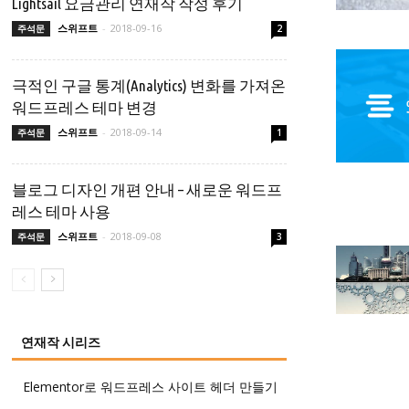
Lightsail 요금관리 연재작 작성 후기
스위프트
-
2018-09-16
주석문
2
극적인 구글 통계(Analytics) 변화를 가져온
워드프레스 테마 변경
스위프트
-
2018-09-14
주석문
1
블로그 디자인 개편 안내 – 새로운 워드프
레스 테마 사용
스위프트
-
2018-09-08
주석문
3
연재작 시리즈
Elementor로 워드프레스 사이트 헤더 만들기