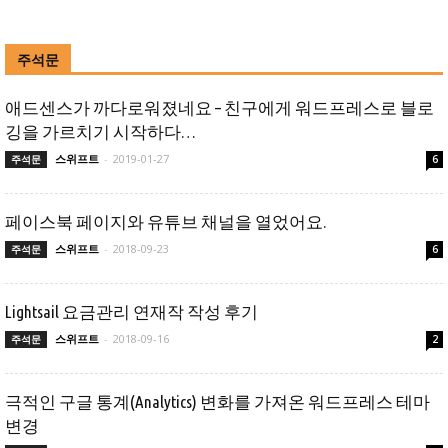
주석문
애드센스가 까다로워졌네요 – 친구에게 워드프레스로 블로
깅을 가르치기 시작하다…
스위프트
-
2019-01-27
주석문
6
페이스북 페이지와 유튜브 채널을 열었어요.
스위프트
-
2018-09-23
주석문
6
Lightsail 요금관리 연재작 작성 후기
스위프트
-
2018-09-16
주석문
2
극적인 구글 통계(Analytics) 변화를 가져온 워드프레스 테마
변경