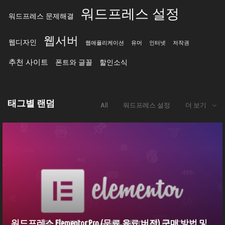
워드프레스 설정
워드프레스 문제해결
웹서버
웹디자인
웹애플리케이션
유머
인터넷
저작권
추천 사이트
폰트와 글꼴
할인소식
태그별 랜덤
All
워드프레스 설정
더 보기
워드프레스 Elementor Pro (무료,유료 버전) 구매 방법 및