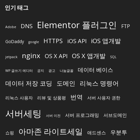
인기 태그
Elementor 플러그인
DNS
FTP
Adobe
iOS 앱개발
HTTPS
iOS API
GoDaddy
google
nginx
OS X 앱개발
OS X API
jetpack
SQL
데이터 베이스
WP 글쓰기 에디터
공지
광고
나눔글꼴
데이터 저장 코딩
도메인
리눅스 명령어
번역
리눅스 사용자
리뷰 및 상품평
서버 사용자 권한
서버세팅
서버 프로그래밍
서브도메인
서버 이전
아마존 라이트세일
우분투
애드센스
쇼핑