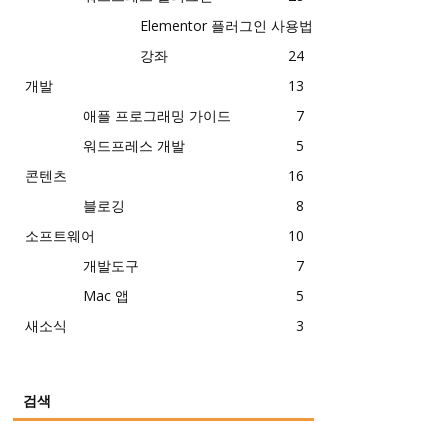
Elementor 플러그인 사용법
강좌
24
개발
13
애플 프로그래밍 가이드
7
워드프레스 개발
5
콘텐츠
16
블로깅
8
소프트웨어
10
개발도구
7
Mac 앱
5
새소식
3
검색