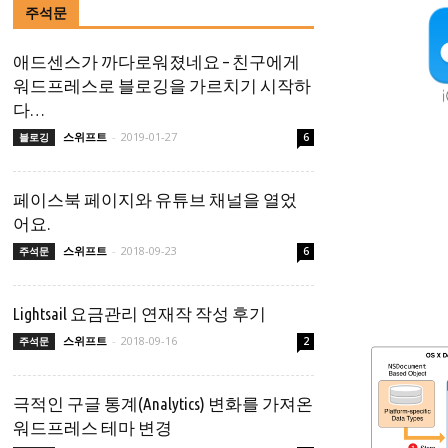
주석문
애드센스가 까다로워졌네요 – 친구에게
워드프레스로 블로깅을 가르치기 시작하
다…
스위프트
-
2019-01-27
블로깅
6
페이스북 페이지와 유튜브 채널을 열었
어요.
스위프트
-
2018-09-23
주석문
6
Lightsail 요금관리 연재작 작성 후기
스위프트
-
2018-09-16
주석문
2
극적인 구글 통계(Analytics) 변화를 가져온
워드프레스 테마 변경