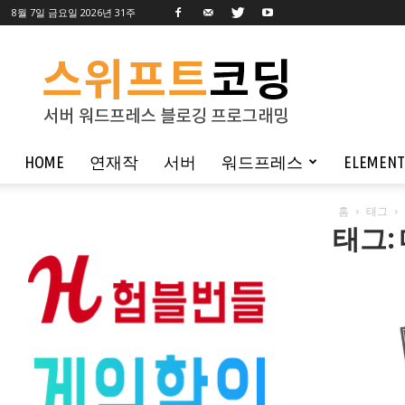
8월 7일 금요일 2026년 31주
스
위
프
트
코
HOME
연재작
서버
워드프레스
ELEMEN
딩
홈
태그
태그: