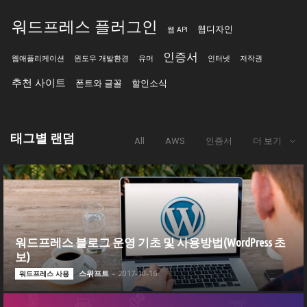
워드프레스 플러그인
웹디자인
웹 API
인증서
웹애플리케이션
윈도우 개발환경
유머
인터넷
저작권
추천 사이트
폰트와 글꼴
할인소식
태그별 랜덤
All
AWS
인증서
더 보기
워드프레스 블로그 운영 기초 및 사용방법(WordPress 초
보)
스위프트
-
2017-10-16
워드프레스 사용