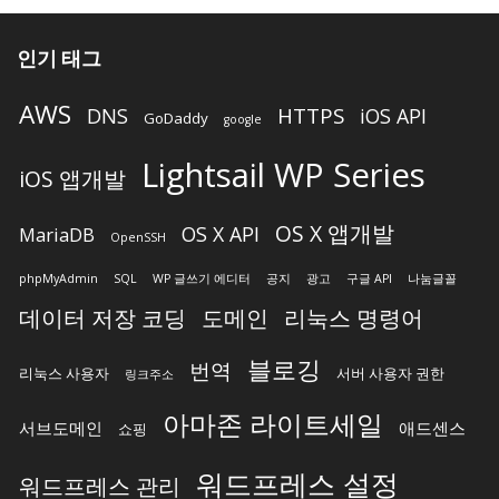
인기 태그
AWS
HTTPS
DNS
iOS API
GoDaddy
google
Lightsail WP Series
iOS 앱개발
OS X 앱개발
OS X API
MariaDB
OpenSSH
phpMyAdmin
SQL
WP 글쓰기 에디터
공지
광고
구글 API
나눔글꼴
데이터 저장 코딩
도메인
리눅스 명령어
블로깅
번역
리눅스 사용자
서버 사용자 권한
링크주소
아마존 라이트세일
서브도메인
애드센스
쇼핑
워드프레스 설정
워드프레스 관리