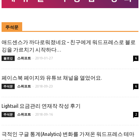
주석문
애드센스가 까다로워졌네요 – 친구에게 워드프레스로 블로
깅을 가르치기 시작하다…
스위프트
-
2019-01-27
블로깅
6
페이스북 페이지와 유튜브 채널을 열었어요.
스위프트
-
2018-09-23
주석문
6
Lightsail 요금관리 연재작 작성 후기
스위프트
-
2018-09-16
주석문
2
극적인 구글 통계(Analytics) 변화를 가져온 워드프레스 테마