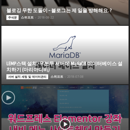
블로깅 무한 도돌이 – 블로그는 제 일을 방해해요. ?
스위프트
-
2018-08-22
주석문
LEMP스택 설치 -우분투 서버에 MariaDB 데이터베이스 설
치하기 (마리아디비)
스위프트
-
2018-07-08
서버 설치 세팅 및 데이터관리