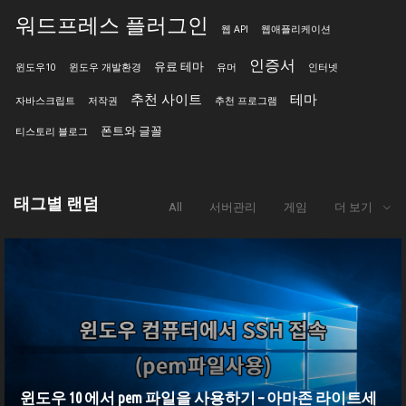
워드프레스 플러그인
웹 API
웹애플리케이션
인증서
유료 테마
윈도우10
윈도우 개발환경
유머
인터넷
추천 사이트
테마
자바스크립트
저작권
추천 프로그램
폰트와 글꼴
티스토리 블로그
태그별 랜덤
All
서버관리
게임
더 보기
윈도우 10 에서 pem 파일을 사용하기 – 아마존 라이트세