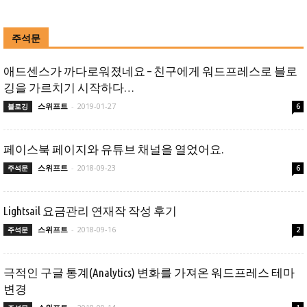
주석문
애드센스가 까다로워졌네요 – 친구에게 워드프레스로 블로
깅을 가르치기 시작하다…
스위프트
-
2019-01-27
블로깅
6
페이스북 페이지와 유튜브 채널을 열었어요.
스위프트
-
2018-09-23
주석문
6
Lightsail 요금관리 연재작 작성 후기
스위프트
-
2018-09-16
주석문
2
극적인 구글 통계(Analytics) 변화를 가져온 워드프레스 테마
변경