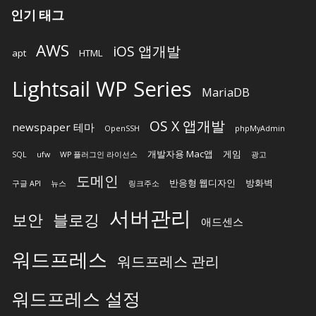
인기 태그
AWS
iOS 앱개발
apt
HTML
Lightsail WP Series
MariaDB
OS X 앱개발
newspaper 테마
OpenSSH
phpMyAdmin
개발자용 Mac앱
게임
SQL
ufw
WP 플러그인 라이선스
광고
도메인
반응형 웹디자인
방화벽
구글 API
뉴스
링크주소
서버관리
보안
블로깅
애드센스
워드프레스
워드프레스 관리
워드프레스 설정