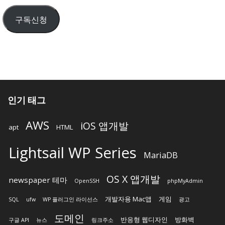
일
구독신청
주
소
입
력
인기 태그
AWS
iOS 앱개발
apt
HTML
Lightsail WP Series
MariaDB
OS X 앱개발
newspaper 테마
OpenSSH
phpMyAdmin
개발자용 Mac앱
게임
SQL
ufw
WP 플러그인 라이선스
광고
도메인
반응형 웹디자인
방화벽
구글 API
뉴스
링크주소