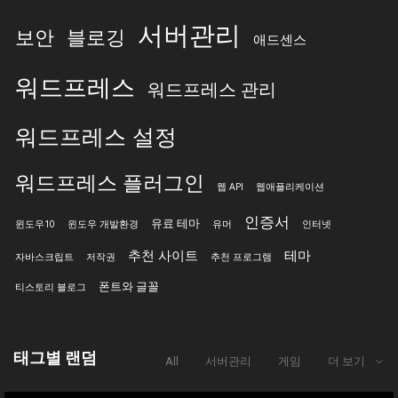
서버관리
보안
블로깅
애드센스
워드프레스
워드프레스 관리
워드프레스 설정
워드프레스 플러그인
웹 API
웹애플리케이션
인증서
유료 테마
윈도우10
윈도우 개발환경
유머
인터넷
추천 사이트
테마
자바스크립트
저작권
추천 프로그램
폰트와 글꼴
티스토리 블로그
태그별 랜덤
All
서버관리
게임
더 보기