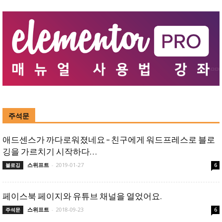
주석문
애드센스가 까다로워졌네요 – 친구에게 워드프레스로 블로
깅을 가르치기 시작하다…
스위프트
-
2019-01-27
블로깅
6
페이스북 페이지와 유튜브 채널을 열었어요.
스위프트
-
2018-09-23
주석문
6